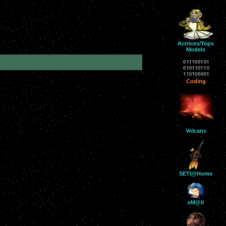
Actrices/Tops
Models
Coding
Volcans
SETI@Home
eM@il