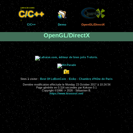
C/C++
Demo
OpenGL/DirectX
OpenGL/DirectX
Sites à visiter :
Best Of LeBonCoin
-
Eicko
-
Chambre d'Hôte de Paris
Dernière modification effectuée le Monday 23 October 2017 à 10:24:54
Page générée en 0.114 secondes par Kokoon 0.1
Copyright ©1996 -> 2026 - Sébastien B.
https://www.kisscool.net/