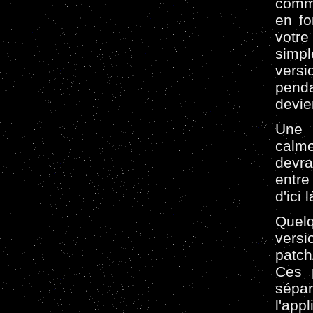
comme
en fo
votre
simpl
versi
penda
devie
Une 
calme
devra
entre
d'ici 
Quel
versi
patchs
Ces p
sépa
l'app