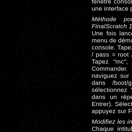
fenêtre consol
une interface 
Méthode pou
FinalScratch 1
Une fois lanc
menu de démar
console. Tapez 
/ pass = root
Tapez "mc", 
Commander. 
naviguez sur 
dans /boot/g
sélectionnez "
dans un réper
Entrer). Sélec
appuyez sur F4
Modifiez les in
Chaque intitu