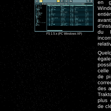
en g
Windo
enti
avan
d'ins
du N
FS 1.5.x (PC Windows XP)
inco
relati
Quel
égal
possi
celle
de pi
corre
des a
Trakt
plus 
de cl