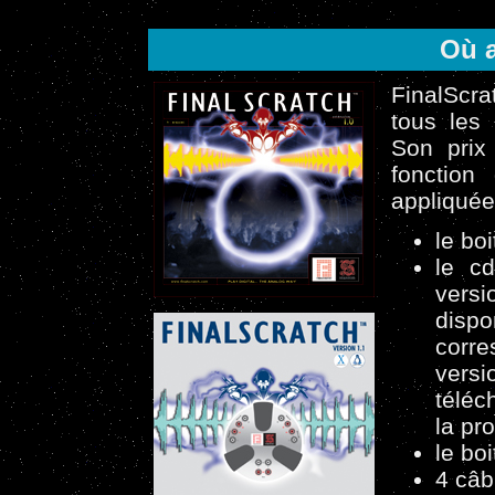
Où a
FinalScra
tous les
Son prix
fonction
appliquée
le bo
le cd
versi
dispo
corre
vers
téléc
la pr
le bo
4 câb