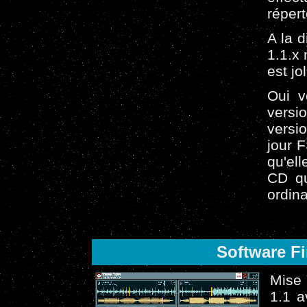
répert
A la d
1.1.x 
est jol
Oui v
versio
versi
jour F
qu'el
CD qu
ordina
Software Fi
Mise 
1.1 a