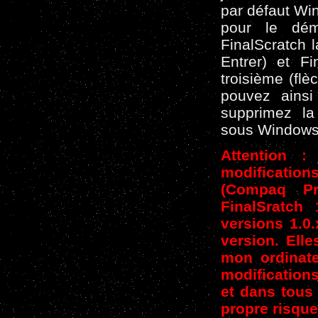
par défaut Win
pour le dém
FinalScratch 
Entrer) et F
troisième (flè
pouvez ainsi 
supprimez la
sous Windows 
Attention :
modificatio
(Compaq Pr
FinalSratch 
versions 1.0.
version. Ell
mon ordinate
modifications
et dans tous 
propre risque