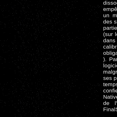
diss
empê
un mi
des s
parti
(sur 
dans
cali
oblig
). Pa
logic
malg
ses p
temps
confi
Nativ
de l
Final