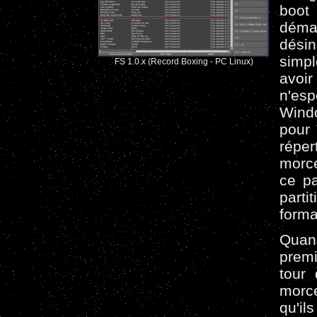
boot
démar
dési
simpl
FS 1.0.x (Record Boxing - PC Linux)
avoi
n'es
Windo
pour 
répe
morce
ce p
parti
forma
Quan
premi
tour
morc
qu'il