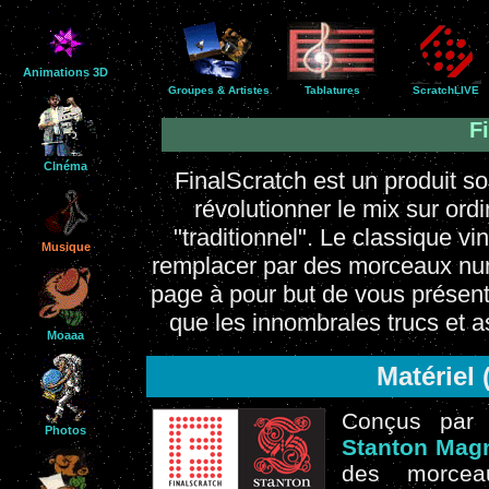
Animations 3D
Groupes & Artistes
Tablatures
ScratchLIVE
F
Cinéma
FinalScratch est un produit s
révolutionner le mix sur ord
"traditionnel". Le classique vi
Musique
remplacer par des morceaux num
page à pour but de vous présent
que les innombrales trucs et a
Moaaa
Matériel
Conçus par 
Photos
Stanton Mag
des morcea