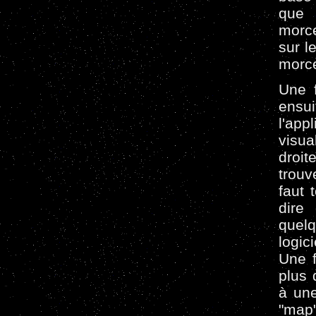
que 
morce
sur l
morc
Une f
ensui
l'ap
visu
droi
trouv
faut 
dire 
quelq
logic
Une f
plus 
à une
"map"