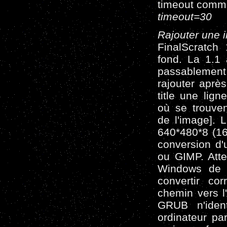
timeout comme
timeout=30
Rajouter une 
FinalScratch
fond. La 1.1 
passablement
rajouter après
title une lig
où se trouven
de l'image]. 
640*480*8 (16
conversion d
ou GIMP. Atte
Windows de 
convertir co
chemin vers l
GRUB n'ident
ordinateur pa