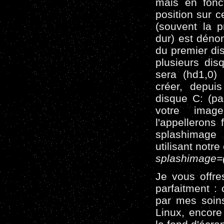
mais en fonc
position sur c
(souvent la p
dur) est déno
du premier dis
plusieurs dis
sera (hd1,0) 
créer, depui
disque C: (par
votre imag
l'appellerons 
splashimage
utilisant notre
splashimage=(
Je vous offre
parfaitment : 
par mes soin
Linux, encor