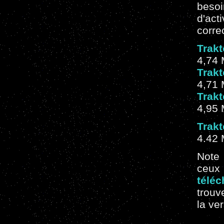
besoi
d'act
corre
Trakt
4,74 
Trakt
4,71 
Trakt
4,95 
Trakt
4.42 
Note
ceu
télé
trouv
la ve