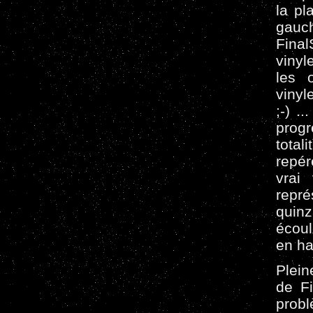
la pl
gauc
Fina
vinyl
les 
vinyl
;-) .
progr
total
repér
vrai
repré
quin
écoul
en ha
Plein
de Fi
prob