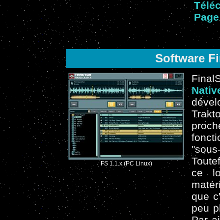
Téléc
Page 
Software Fi
Final
Nati
dévelo
Trakto
proc
fonct
"sou
Toute
FS 1.1.x (PC Linux)
ce lo
matér
que c'
peu p
Par ai