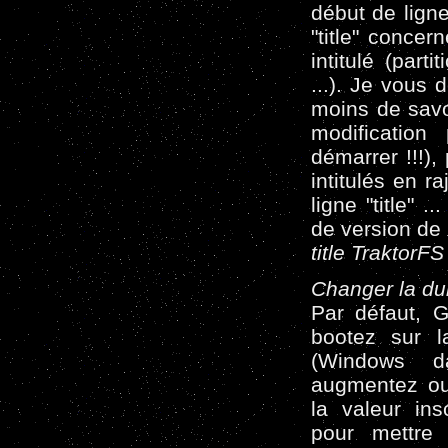
début de ligne
"title" conce
intitulé (part
...). Je vous 
moins de savo
modification
démarrer !!!)
intitulés en r
ligne "title" .
de version de 
title TraktorFS
Changer la du
Par défaut, 
bootez sur la
(Windows d
augmentez ou 
la valeur ins
pour mettre