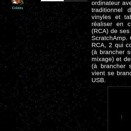
ordinateur ave
Crédits
traditionnel
vinyles et ta
réaliser en 
(RCA) de ses p
ScratchAmp. C
RCA, 2 qui co
(à brancher s
mixage) et d
(à brancher s
vient se bran
USB.