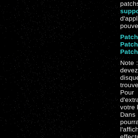
patch
suppo
d'app
pouvez
Patch
Patch
Patch
Note :
devez
disqu
trouve
Pour
d'ext
votre 
Dans 
pourr
l'aff
effe