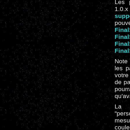
Les p
1.0.
supp
pouve
Final
Final
Final
Final
Note 
les p
votre
de pa
pour
qu'ava
La 
"per
mesur
coule