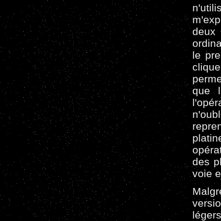
n'uti
m'expl
deux
ordina
le pr
clique
perme
que l
l'opé
n'oubl
repre
plati
opéra
des p
voie e
Malgr
versi
léger