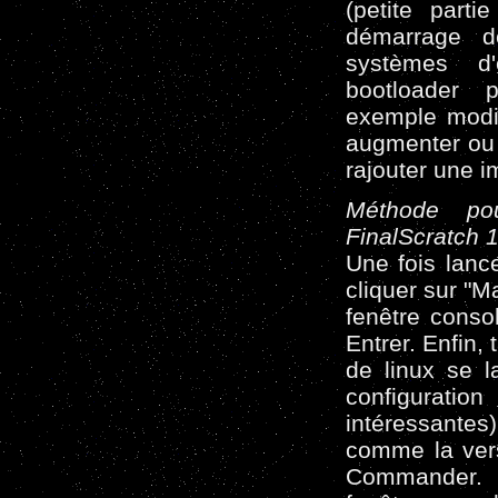
(petite parti
démarrage de
systèmes d'
bootloader p
exemple modifi
augmenter ou r
rajouter une i
Méthode pou
FinalScratch 1
Une fois lance
cliquer sur "M
fenêtre consol
Entrer. Enfin, 
de linux se l
configuratio
intéressantes
comme la vers
Commander. 