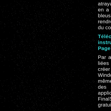
atray
en a
bleu
rendr
du co
Télé
instr
Page 
Par a
liée
crée
Wind
même
des 
appl
Fina
gratu