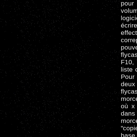
pour 
volum
logic
écrir
effe
corr
pouv
flyca
F10, 
liste
Pour 
deux 
flyc
morc
où x
dans
morce
"copi
base 