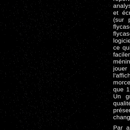
analys
et éc
(sur 
flyca
flyca
logici
ce qu
facil
ménin
jouer
l'af
morce
que 1
Un g
quali
prése
chang
Par a