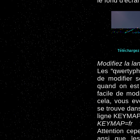
le fond d'écr
Téléchargez 
Modifiez la la
Les "qwertyph
de modifier s
quand on est 
facile de modi
cela, vous eve
se trouve dans
ligne KEYMAP
KEYMAP=fr
Attention cepe
ansi que les