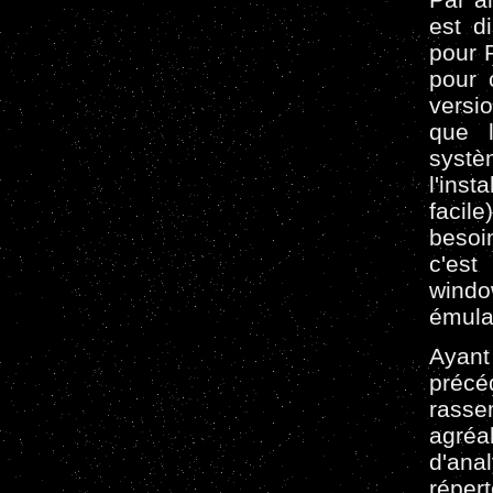
est d
pour 
pour 
versi
que l
systè
l'ins
facil
besoi
c'est
windo
émula
Ayan
préc
rassem
agré
d'an
réper