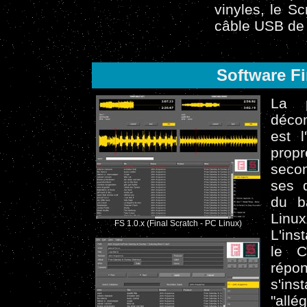
vinyles, le S
câble USB de l
Software Fi
La p
décom
est l
propr
seco
ses d
du b
Linu
FS 1.0.x (Final Scratch - PC Linux)
L'ins
le C
répo
s'ins
"allé