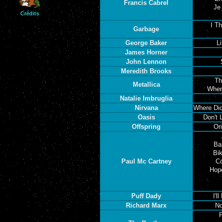
Francis Cabrel
Je
Crédits
I T
Garbage
George Baker
L
James Horner
John Lennon
Meredith Brooks
Th
Metallica
Wher
Natalie Imbruglia
Nirvana
Where Did
Oasis
Don't 
Offspring
Or
Ba
Bik
Paul Mc Cartney
Co
Hop
Puff Dady
I'l
Richard Marx
No
F