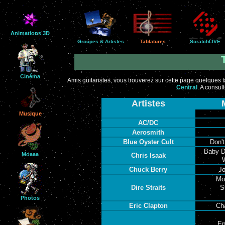
Animations 3D
Groupes & Artistes
Tablatures
ScratchLIVE
Cinéma
Amis guitaristes, vous trouverez sur cette page quelques ta
Central
. A consul
Artistes
Musique
AC/DC
Aerosmith
Blue Oyster Cult
Don'
Baby D
Moaaa
Chris Isaak
Chuck Berry
J
Mo
Dire Straits
S
Photos
Eric Clapton
Ch
En